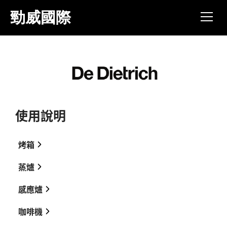
跳
勁威國際
到
主
要
內
容
區
使用說明
烤箱
蒸爐
旗艦款60公分智能烤箱-DOP8785A-使用說明
感應爐
46公分蒸爐-DOV1145DG-使用說明
專業款60公分智能烤箱-DOP8574W-使用說明
咖啡機
65公分灰珍珠-DTI1047GC-使用說明
46公分烤箱-DOP1145X-使用說明