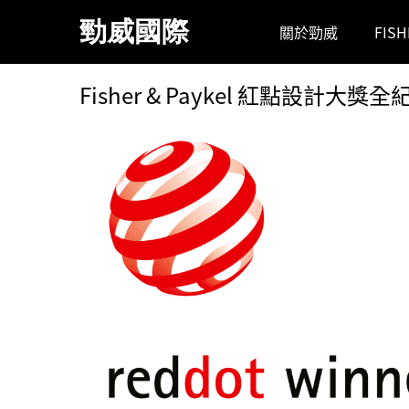
跳
勁威國際
關於勁威
FIS
到
主
要
Fisher & Paykel 紅點設
內
容
區