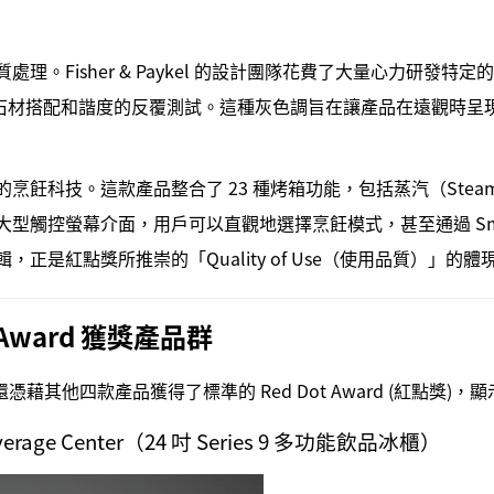
。Fisher & Paykel 的設計團隊花費了大量心力研發特定的「
石材搭配和諧度的反覆測試。這種灰色調旨在讓產品在遠觀時呈
科技。這款產品整合了 23 種烤箱功能，包括蒸汽（Steam）、低
 5 吋的大型觸控螢幕介面，用戶可以直觀地選擇烹飪模式，甚至通過 Sm
是紅點獎所推崇的「Quality of Use（使用品質）」的體現
 Award 獲獎產品群
025 年還憑藉其他四款產品獲得了標準的 Red Dot Award (紅
 & Beverage Center（24 吋 Series 9 多功能飲品冰櫃）