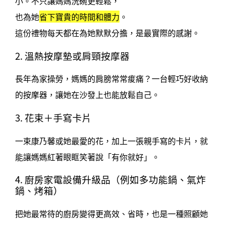
小。不只讓媽媽洗碗更輕鬆，
也為她
省下寶貴的時間和體力
。
這份禮物每天都在為她默默分擔，是最實際的感謝。
2. 溫熱按摩墊或肩頸按摩器
長年為家操勞，媽媽的肩膀常常痠痛？一台輕巧好收納
的按摩器，讓她在沙發上也能放鬆自己。
3. 花束＋手寫卡片
一束康乃馨或她最愛的花，加上一張親手寫的卡片，就
能讓媽媽紅著眼眶笑著說「有你就好」。
4. 廚房家電設備升級品（例如多功能鍋、氣炸
鍋、烤箱）
把她最常待的廚房變得更高效、省時，也是一種照顧她