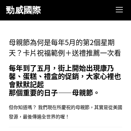
跳
勁威國際
到
主
要
內
容
母親節為何是每年5月的第2個星期
區
天？卡片祝福範例＋送禮推薦一次看
每年到了五月，街上開始出現康乃
馨、蛋糕、禮盒的促銷，大家心裡也
會默默記起
那個重要的日子——母親節。
但你知道嗎？ 我們現在所慶祝的母親節，其實是從美國
發源，最後傳遍全世界的喔！