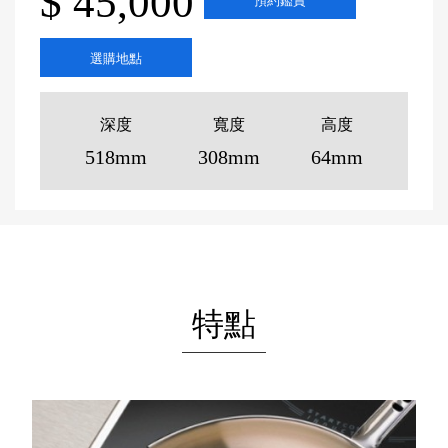
$ 45,000
預約鑑賞
選購地點
深度
寬度
高度
518mm
308mm
64mm
特點