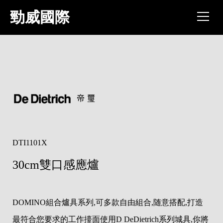
跳
勁威國際
到
主
要
內
容
區
帝璽
DTI1101X
30cm雙口感應爐
DOMINO組合爐具系列,可多款自由組合,随意搭配,打造
最符合您要求的工作擡面使用D DeDietrich系列城具,你將