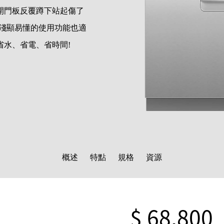
開門板反覆蹲下站起傷了
,淺顯易懂的使用功能也適
省水、省電、省時間!
概述
特點
規格
資源
$ 68,800