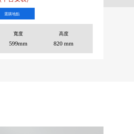
選購地點
寬度
高度
599mm
820 mm