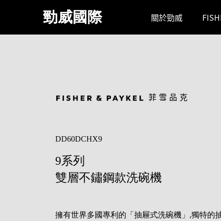
跳
勁威國際
關於勁威
FIS
到
主
要
內
容
區
菲雪品克
DD60DCHX9
9系列
雙層不鏽鋼款洗碗機
擁有世界多國專利的「抽屜式洗碗機」,獨特的