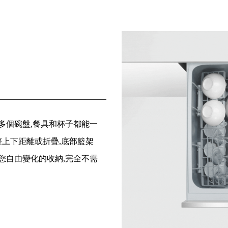
多個碗盤,餐具和杯子都能一
整上下距離或折疊,底部籃架
給您自由變化的收納,完全不需