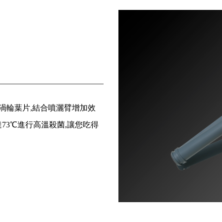
驅動渦輪葉片,結合噴灑臂增加效
73℃進行高溫殺菌,讓您吃得