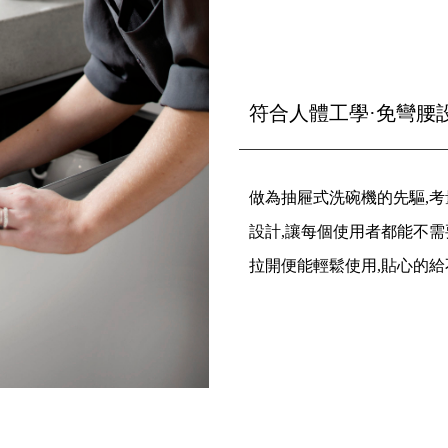
符合人體工學·免彎腰
做為抽屜式洗碗機的先驅,考
設計,讓每個使用者都能不需
拉開便能輕鬆使用,貼心的