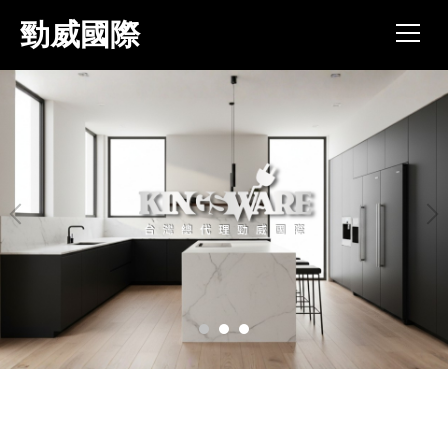
跳
勁威國際
到
主
要
內
容
區